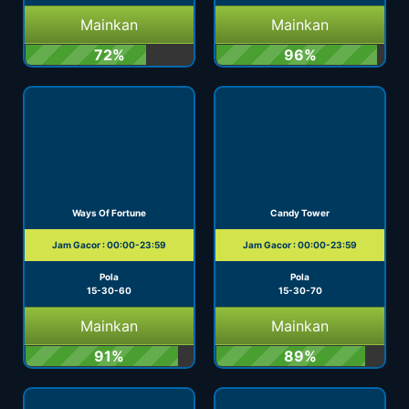
Mainkan
Mainkan
72%
96%
Ways Of Fortune
Candy Tower
Jam Gacor : 00:00-23:59
Jam Gacor : 00:00-23:59
Pola
Pola
15-30-60
15-30-70
Mainkan
Mainkan
91%
89%