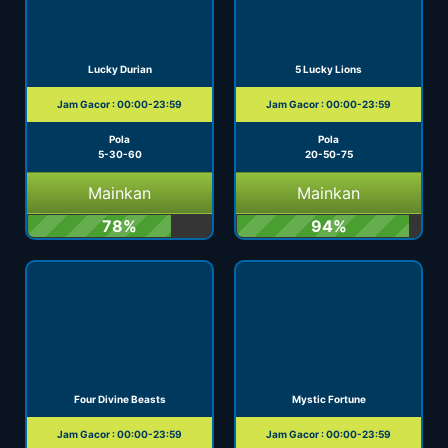
Lucky Durian
5 Lucky Lions
Jam Gacor : 00:00-23:59
Jam Gacor : 00:00-23:59
Pola
Pola
5-30-60
20-50-75
Mainkan
Mainkan
78%
94%
Four Divine Beasts
Mystic Fortune
Jam Gacor : 00:00-23:59
Jam Gacor : 00:00-23:59