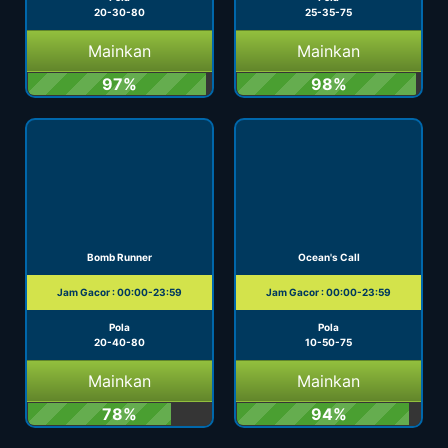
20-30-80
25-35-75
Mainkan
Mainkan
97%
98%
Bomb Runner
Ocean's Call
Jam Gacor : 00:00-23:59
Jam Gacor : 00:00-23:59
Pola
Pola
20-40-80
10-50-75
Mainkan
Mainkan
78%
94%