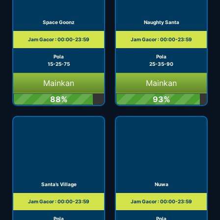
Space Goonz
Naughty Santa
Jam Gacor : 00:00-23:59
Jam Gacor : 00:00-23:59
Pola
Pola
15-25-75
25-35-90
Mainkan
Mainkan
88%
93%
Santa’s Village
Nuwa
Jam Gacor : 00:00-23:59
Jam Gacor : 00:00-23:59
Pola
Pola