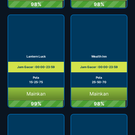
98%
98%
Lantern Luck
Wealth Inn
Jam Gacor : 00:00-23:59
Jam Gacor : 00:00-23:59
Pola
Pola
15-25-75
25-50-70
Mainkan
Mainkan
99%
98%