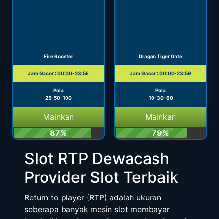
Fire Rooster
Dragon Tiger Gate
Jam Gacor : 00:00-23:59
Jam Gacor : 00:00-23:59
Pola
Pola
25-50-100
10-30-60
Mainkan
Mainkan
87%
79%
Slot RTP Dewacash
Provider Slot Terbaik
Return to player (RTP) adalah ukuran
seberapa banyak mesin slot membayar