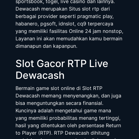
sportsbook, togel, live casino dan lainnya.
Dewacash merupakan Situs slot rtp dari
berbagai provider seperti pragmatic play,
habanero, pgsoft, idnslot, cq9 terpercaya
yang memiliki fasilitas Online 24 jam nonstop,
Layanan ini akan memudahkan kamu bermain
dimanapun dan kapanpun.
Slot Gacor RTP Live
Dewacash
Bermain game slot online di Slot RTP
Dewacash memang menyenangkan, dan juga
bisa menguntungkan secara finansial.
Kuncinya adalah mengetahui game mana
yang memiliki probabilitas menang tertinggi,
hasil yang ditentukan oleh persentase Return
to Player (RTP). RTP Dewacash dihitung