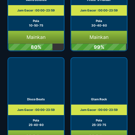
Jam Gacor : 00:00-23:59
Jam Gacor : 00:00-23:59
Pola
Pola
10-50-75
30-40-60
Mainkan
Mainkan
80%
99%
Disco Beats
Glam Rock
Jam Gacor : 00:00-23:59
Jam Gacor : 00:00-23:59
Pola
Pola
25-40-60
25-35-75